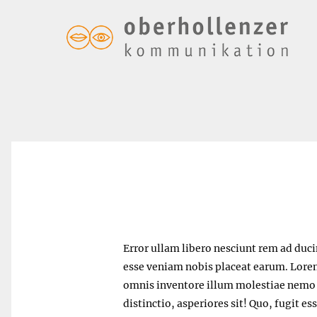
I have been locked out my
Error ullam libero nesciunt rem ad duc
esse veniam nobis placeat earum. Lorem
omnis inventore illum molestiae nemo q
distinctio, asperiores sit! Quo, fugit e