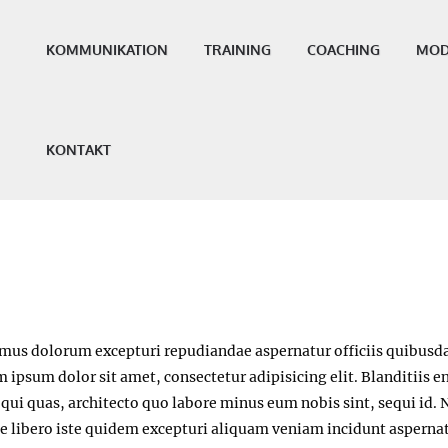
KOMMUNIKATION
TRAINING
COACHING
MOD
 account.
KONTAKT
imus dolorum excepturi repudiandae aspernatur officiis quibusd
 ipsum dolor sit amet, consectetur adipisicing elit. Blanditiis 
ui quas, architecto quo labore minus eum nobis sint, sequi id.
sse libero iste quidem excepturi aliquam veniam incidunt aspernat