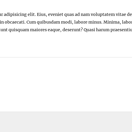
 adipisicing elit. Eius, eveniet quas ad nam voluptatem vitae d
a in obcaecati. Cum quibusdam modi, labore minus. Minima, labo
ciunt quisquam maiores eaque, deserunt? Quasi harum praesentiu