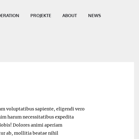
ERATION
PROJEKTE
ABOUT
NEWS
SHARE THIS POST:
am voluptatibus sapiente, eligendi vero
enim harum necessitatibus expedita
 Nobis! Dolores animi aperiam
ur ab, mollitia beatae nihil