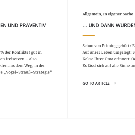
Allgemein, In eigener Sache
HEN UND PRÄVENTIV
… UND DANN WURDEN
Schon von Priming gehört? Ei
 % der Konflikte) gut in
Auf unser Leben umgelegt: Si
en freisetzen – also
Kekse Ihrer Oma erinnert. O
ikten aus dem Weg, in der
Es lässt sich auf alle Sinne
se „Vogel-Strauß-Strategie“
GO TO ARTICLE