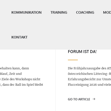
KOMMUNIKATION
TRAINING
COACHING
MOD
KONTAKT
Allgemein, In eigener Sache
FORUM IST DA!
behalten kann, dann
Die Frühjahrsausgabe des A
blauf, Zeit und
österreichischen Littering-
e Ziele des Workshops nicht
Erfahrungsbericht zur Umst
dass der Ball im Spiel bleibt
Flurreinigung 2026 und viel
GO TO ARTICLE