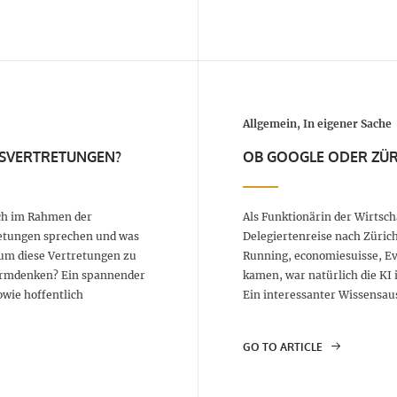
Allgemein, In eigener Sache
NSVERTRETUNGEN?
OB GOOGLE ODER ZÜ
ich im Rahmen der
Als Funktionärin der Wirtsc
retungen sprechen und was
Delegiertenreise nach Zürich
 um diese Vertretungen zu
Running, economiesuisse, Ev
turmdenken? Ein spannender
kamen, war natürlich die KI
wie hoffentlich
Ein interessanter Wissensau
GO TO ARTICLE